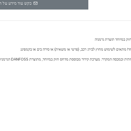
בקש עוד מידע על ה
זק במיוחד תוצרת גרמניה
 מתאים לשימוש מחוץ לבית: רכב, (פרטי או משאית) או סירה בים או בקמפינג
מכסה המקרר. מערכת קירור מבוססת מדחס חזק במיוחד, מתוצרת DANFOSS הגרמנית