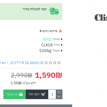
זכאי למשלוח מהיר
פריטים נרכשו 0
במלאי
זמינות:
CLX18
מודל:
5.00kg
משקל:
מובסס על 0 דירוגים.
-
נא ל
1,590₪
2,990₪
ללא מע"מ: 1,590₪
הוסף לסל
קנה עכשיו