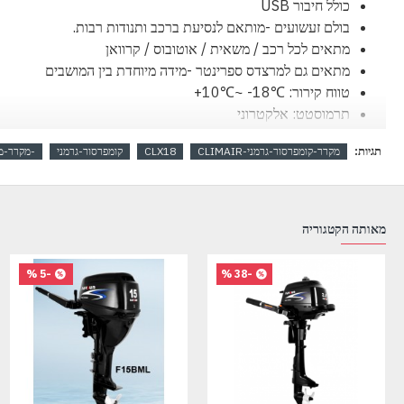
כולל חיבור USB
בולם זעשועים -מותאם לנסיעת ברכב ותנודות רבות.
מתאים לכל רכב / משאית / אוטובוס / קרוואן
מתאים גם למרצדס ספרינטר -מידה מיוחדת בין המושבים
טווח קירור: ℃18- ~℃10+
תרמוסטט: אלקטרוני
קומפרסור (מדחס):
SECOP
תוצרת גרמניה (
DANFOSS
לשעבר)
תגיות:
מקרר-קומפרסור-גרמני-CLIMAIR
CLX18
קומפרסור-גרמני
-מקרר-מ
דרגת קירור:
SN/N/ST/T
מעטפת בסיס:
PP
מעטפת מכסה:
PP
בידוד תרמי: פוליאוריתן מוקצף
CFC Free
ידידותי לסביבה
מאותה הקטגוריה
דרגת אנרגיה:
A++
תקן ירוק
מתח עבודה:
DC 12V---4.6A
-5 %
-38 %
DC 24V---2.3A
הספק:
5W
+
35
צריכה ממוצעת:
0.18 kWh
/לשעה
רמת רעש: ׁ(41
dB (A
מידות (גובה-רוחב- אורך):
56.5 x 23.5 x 41.4
ס"מ
משקל:8.0 ק"ג