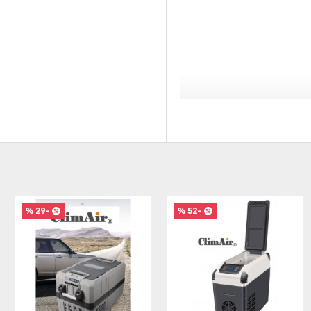
-29 %
-52 %
-15 %