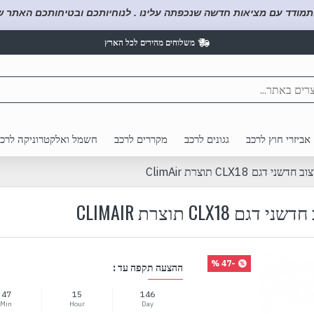
תמודד עם מציאות חדשה שנכפתה עלינו . לנוחיותכם ובטיחותכם האתר של
משלוחים מהירים לכל הארץ
אביזרי חוץ לרכב
גגונים לרכב
מקררים לרכב
חשמל ואלקטרוניקה לרכ
-47 %
ההצעה תקפה עד :
47
15
146
Min
Hour
Day