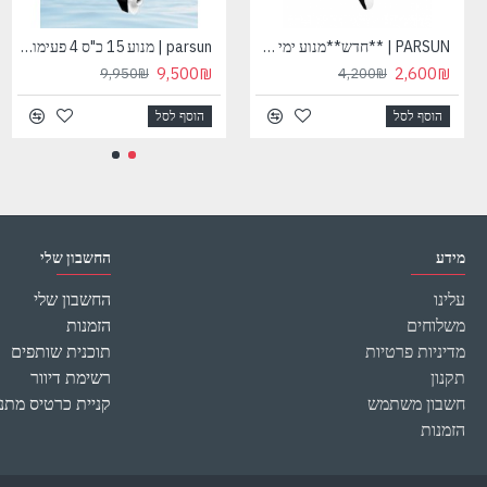
מותג:
ClimAir
אחריות - 3 שנים על המדחס
PARSUN | **חדש**מנוע ימי 2.6 כ"ס 4 פעימות ברך קצרה כולל הילוך קידמי וניוטרל דגםF2.6BMS פרסון מקורי
parsun | מנוע 15 כ"ס 4 פעימות ברך ארוכה מנוע ימי לסירה תוצרת פרסון דגם F15BML פרסון מקורי
9,500₪
2,600₪
9,950₪
4,200₪
הוסף לסל
הוסף לסל
מידע
החשבון שלי
עלינו
החשבון שלי
משלוחים
הזמנות
מדיניות פרטיות
תוכנית שותפים
תקנון
רשימת דיוור
חשבון משתמש
קניית כרטיס מתנ
הזמנות