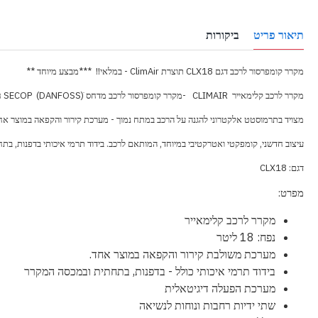
תיאור פריט
ביקורות
מקרר קומפרסור לרכב דגם CLX18 תוצרת ClimAir - במלאי!! ***מבצע מיוחד **
מקרר לרכב קלימאייר CLIMAIR -מקרר קומפרסור לרכב מדחס ׁ(SECOP
(DANFOSS
ח
מצויד בתרמוסטט אלקטרוני להגנה על הרכב במתח נמוך - מערכת קירור והקפאה במוצר אחד!
עיצוב חדשני, קומפקטי ואטרקטיבי במיוחד, המותאם לרכב. בידוד תרמי איכותי בדפנות, בתחתית וב
דגם: CLX18
מפרט:
מקרר לרכב קלימאייר
נפח: 18 ליטר
מערכת משולבת קירור והקפאה במוצר אחד.
בידוד תרמי איכותי כולל - בדפנות, בתחתית ובמכסה המקרר
מערכת הפעלה דיגיטאלית
שתי ידיות רחבות ונוחות לנשיאה