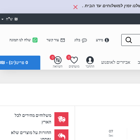
נו זמין למשלוחים עד הבית .
₪
ש"ח
מידע
בלוג
צור קשר
שלח לנו תמונה
0
0
ב
אביזרים לאופנוע
0 פריט(ים) - 0₪
התחבר
מועדפים
השוואה
משלוחים מהירים לכל
הארץ
06
החזרות על מוצרים שלא
Sec
נפתחו