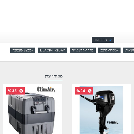
שאית
-מקרר-לרכב
מקרר-קלימאייר
BLACK-FRIDAY
-מבצע-נובמבר
מאותו יצרן
-35 %
-16 %
-14 %