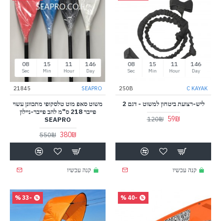
07
15
11
146
07
15
11
146
Sec
Min
Hour
Day
Sec
Min
Hour
Day
21845
SEAPRO
250B
C KAYAK
ליש-רצועת ביטחון למשוט - דגם 2
משוט סאפ מוט טלסקופי מתכוונן עשוי
פייבר 218 ס"מ להב פייבר-ניילון
59₪
120₪
SEAPRO
380₪
550₪
קנה עכשיו
קנה עכשיו
-33 %
-40 %