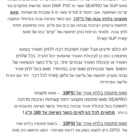
סאפ
SUP
של
SEAPRO
עשוי מ
DWF PVC
חומר מרושת מתקדם נגד
קרינה ושפשוף, עובי חומר 0.9מ"מ עשוי מ-5 שכבות מרושתות
.
סאפ
מקצועי בלחץ גבוה של
18PSi
עם כושר נשיאה גבוה במיוחד המקנה
תחושת ביטחון ויציבות גבוהה גם בים עם גלים. אינו מתפוצץ תחת
לחץ גבוה ולאחר הניפוח נותן תחושה של "קרש" כמו של סאפ
קשיח
SUP
קשיח
!
לא כולם יודעים אבל ישנה חשיבות רבה ללחץ האוויר ב
סאפ
מתנפח,כ כמו כן לקיבולת האוויר שהסאפ יכול להכיל.
ככל שלחץ
האוויר או קיבולת האוויר גבוהים יותר, כך גדל כושר הנשיאה של
הסאפ אשר מבטיחים סאפ יציב במיוחד! סאפ בעל לחץ אוויר
גלשן קשיח לכל דבר
גבוה
מעניק תחושה של גלישה על
. יחד עם חווית
גלישה אמיתית!
18PS
I
סאפ מתנפח בלחץ אוויר של
סאפ
מקצועי
–
SEAPRO
סאפ מתנפח מקצועי רמת
קשיחות ויציבות מדרגה
ראשונה
בעל קיבולת אוויר גבוהה במיוחד וכושר נשיאה מהגבוהים
ביותר
מתאים לכל הגילאים כושר נשיאה עד 180 ק"ג
!
.
15PSI
סאפ מתנפח בלחץ אוויר של
- בסאפ מתנפח בלחץ אוויר
של 15PSI ניתן למצוא בשוק שני דרגות קשיחות - הסוג הראשון הינו סאפ