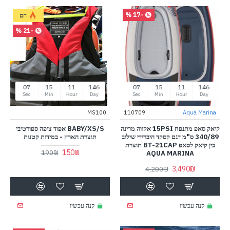
-17 %
חם
-21 %
07
15
11
146
07
15
11
146
Sec
Min
Hour
Day
Sec
Min
Hour
Day
MS100
110709
Aqua Marina
קיאק סאפ מתנפח 15PSI אקווה מרינה
BABY/XS/S אפוד ציפה ספורטיבי
340/89 ס"מ דגם קסקד היברידי שילוב
תוצרת הארץ - במידות קטנות
בין קיאק לסאפ BT-21CAP תוצרת
150₪
190₪
AQUA MARINA
3,490₪
4,200₪
קנה עכשיו
קנה עכשיו