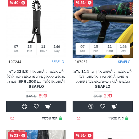
-40 %
-51 %
07
15
11
146
07
15
11
146
Sec
Min
Hour
Day
Sec
Min
Hour
Day
107244
SEAFLO
107051
SEAFLO
ליש אבטחה למשוט אורך עד 114 ס"מ
ליש אבטחה לסאפ אורך 234.8 ס"מ
מתאים לקיאק סירה או סאפ חיבור
מתאים לקיאק סירה או סאפ חיבור לרגל
המשוט לכלי השייט באמצעות שאקל
ולסאפ או גלשן דגם SFRL003 תוצרת
SEAFLO
SEAFLO
89₪
29₪
149₪
59₪
קנה עכשיו
קנה עכשיו
-31 %
-51 %