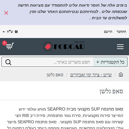
בימים אלה של חוסר ודאות עלינו להתמודד עם מציאות חדשה
שנכפתה עלינו . לנוחיותכם ובטיחותכם האתר שלנו זמין
למשלוחים עד הבית .
התחבר
הרשם
₪
ש"ח
0
כל הקטגוריות
שייט - ציוד ימי ואביזרים
סאפ גלשן
סאפ גלשן
סאפ מתנפח
SUP
מקצועי מבית
SEAPRO
מותג עולמי ידוע
המייצר סירות מקצועיות, סירת גומי מתנפחת, סירת ריב
RIB
חצי
קשיחה וגם סאפ מתנפח
SUP
מקצועי.
סאפ מתנפח
SEAPRO
מיוצר
עפ"י הטכנולוגיה
החדשנית, העכשווית והחמה ביותר בעולם בתחום.כל