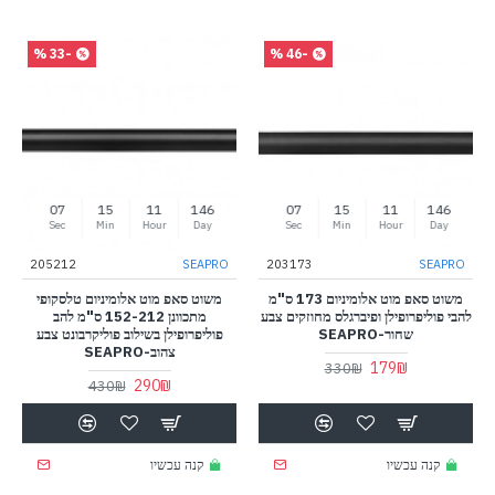
-33 %
-46 %
07
15
11
146
07
15
11
146
Sec
Min
Hour
Day
Sec
Min
Hour
Day
205212
SEAPRO
203173
SEAPRO
משוט סאפ מוט אלומיניום 173 ס"מ
משוט סאפ מוט אלומיניום טלסקופי
להבי פוליפרופילן ופיברגלס מחוזקים צבע
מתכוונן 152-212 ס"מ להב
שחור-SEAPRO
פוליפרופילן בשילוב פוליקרבונט צבע
צהוב-SEAPRO
179₪
330₪
290₪
430₪
קנה עכשיו
קנה עכשיו