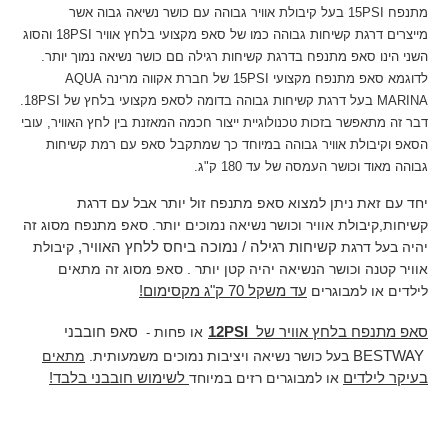
מתנפח 15PSI בעל
קיבולת אוויר גבוהה עם כושר נשיאה גבוה אשר
מייצרים דרגת קשיחות גבוהה כמו של סאפ מקצועי בלחץ אוויר 18PSI והסוג
השני הינו סאפ מתנפח בדרגת קשיחות רגילה םם כושר נשיאה נמוך יותר.
לדוגמא סאפ מתנפח מקצועי 15PSI של חברת אקווה מרינה AQUA
MARINA בעל דרגת קשיחות גבוהה בדומה לסאפ מקצועי בלחץ של 18PSI.
דבר זה מתאפשר בזכות טכנולוגיית ייצור חכמה המאזנת בין לחץ האוויר, עובי
הסאפ וקיבולת אוויר גבוהה במיוחד כך שמתקבל סאפ עם רמת קשיחות
גבוהה מאוד וכושר העמסה של עד 180 ק"ג.
יחד עם זאת ניתן למצוא סאפ מתנפח זול יותר אבל עם דרגת
קשיחות,קיבולת אוויר וכושר נשיאה נמוכים יותר. סאפ מתנפח מסוג זה
יהיה בעל דרגת
קשיחות רגילה / נמוכה ביחס ללחץ האוויר,
קיבולת
אוויר קטנה וכושר הנשיאה יהיה קטן יותר . סאפ מסוג זה מתאים
לילדים או למבוגרים
עד משקל 70 ק"ג מקסימום!
12PSI
סאפ מתנפח בלחץ אוויר של
או פחות
סאפ חובבני
-
BESTWAY
בעל כושר נשיאה ויציבות נמוכים משמעותית.
מתאים
בעיקר לילדים
או למבוגרים רזים במיוחד
לשימוש חובבני בלבד!