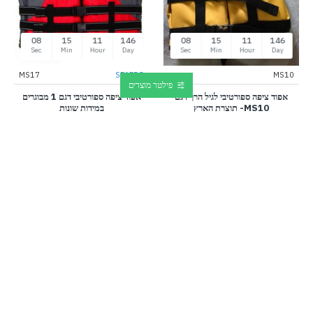
07
15
11
146
07
15
11
146
Sec
Min
Hour
Day
Sec
Min
Hour
Day
MS17
SEAPRO
MS10
פילטר מוצרים
אפוד ציפה ספורטיבי לגיל הרך דגם
אפוד ציפה ספורטיבי דגם 1 מבוגרים
MS10- תוצרת הארץ
במידות שונות
160₪
150₪
220₪
220₪
קנה עכשיו
קנה עכשיו
-47 %
חם
-18 %