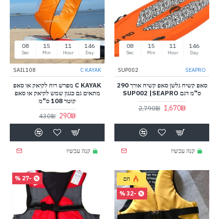
07
15
11
146
07
15
11
146
Sec
Min
Hour
Day
Sec
Min
Hour
Day
SAIL108
C KAYAK
SUP002
SEAPRO
סאפ קשיח גלשן סאפ קשיח אורך 290
C KAYAK מפרש רוח לקיאק או סאפ
ס"מ דגם SUP002 |SEAPRO
מתאים גם כגגון שמש לקיאק או סאפ
קוטר 108 ס"מ
1,670₪
2,790₪
290₪
430₪
קנה עכשיו
קנה עכשיו
-27 %
חם
-32 %