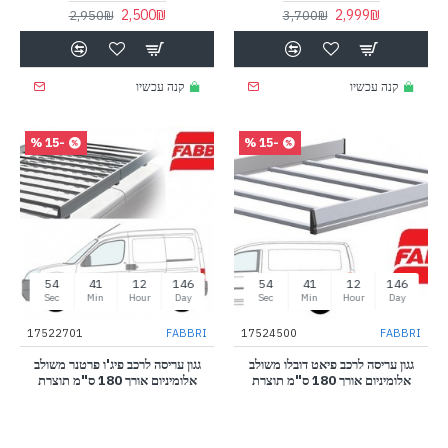
2,500₪
2,999₪
2,950₪
3,700₪
קנה עכשיו
קנה עכשיו
-15 %
-15 %
53
41
12
146
53
41
12
146
Sec
Min
Hour
Day
Sec
Min
Hour
Day
17522701
FABBRI
17524500
FABBRI
גגון עריסה לרכב פיאט דובלו משולב
גגון עריסה לרכב פיג'ו פרטנר משולב
אלומיניום אורך 180 ס"מ תוצרת
אלומיניום אורך 180 ס"מ תוצרת
FABBRI איטליה
FABBRI איטליה
2,500₪
2,500₪
2,950₪
2,950₪