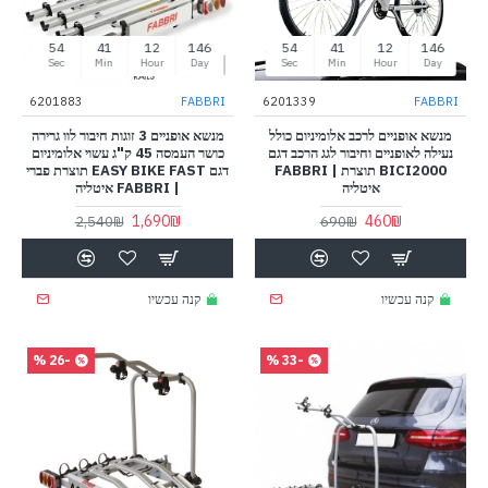
53
41
12
146
53
41
12
146
Sec
Min
Hour
Day
Sec
Min
Hour
Day
6201883
FABBRI
6201339
FABBRI
מנשא אופניים לרכב אלומיניום כולל
מנשא אופניים 3 זוגות חיבור לוו גרירה
נעילה לאופניים וחיבור לגג הרכב דגם
כושר העמסה 45 ק"ג עשוי אלומיניום
BICI2000 תוצרת | FABBRI
דגם EASY BIKE FAST תוצרת פברי
איטליה
| FABBRI איטליה
1,690₪
460₪
2,540₪
690₪
קנה עכשיו
קנה עכשיו
-26 %
-33 %