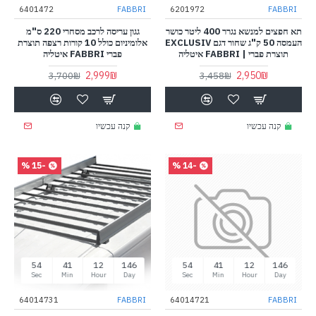
6401472
FABBRI
6201972
FABBRI
תא חפצים למנשא נגרר 400 ליטר כושר
גגון עריסה לרכב מסחרי 220 ס"מ
העמסה 50 ק"ג שחור דגם EXCLUSIV
אלומיניום כולל 10 קורות רצפה תוצרת
תוצרת פברי | FABBRI איטליה
פברי FABBRI איטליה
2,999₪
2,950₪
3,700₪
3,458₪
קנה עכשיו
קנה עכשיו
-15 %
-14 %
53
41
12
146
53
41
12
146
Sec
Min
Hour
Day
Sec
Min
Hour
Day
64014731
FABBRI
64014721
FABBRI