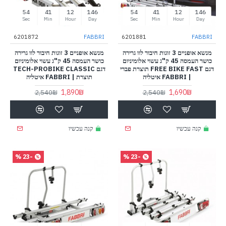
53
41
12
146
53
41
12
146
Sec
Min
Hour
Day
Sec
Min
Hour
Day
6201872
FABBRI
6201881
FABBRI
מנשא אופניים 3 זוגות חיבור לוו גרירה
מנשא אופניים 3 זוגות חיבור לוו גרירה
כושר העמסה 45 ק"ג עשוי אלומיניום
כושר העמסה 45 ק"ג עשוי אלומיניום
דגם FREE BIKE FAST תוצרת פברי
דגם TECH-PROBIKE CLASSIC
| FABBRI איטליה
תוצרת | FABBRI איטליה
1,890₪
1,690₪
2,540₪
2,540₪
קנה עכשיו
קנה עכשיו
-23 %
-23 %