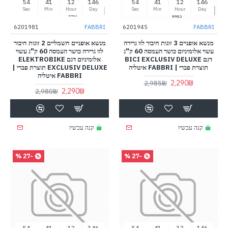
53
41
12
146
53
41
12
146
Sec
Min
Hour
Day
Sec
Min
Hour
Day
6201981
FABBRI
6201945
FABBRI
מנשא אופניים 3 זוגות חיבור לוו גרירה
מנשא אופניים חשמליים 2 זוגות חיבור
עשוי אלומיניום כושר העמסה 60 ק"ג
לוו גרירה כושר העמסה 60 ק"ג עשוי
דגם BICI EXCLUSIV DELUXE
אלומיניום דגם ELEKTROBIKE
תוצרת פברי | FABBRI איטליה
EXCLUSIV DELUXE תוצרת פברי |
FABBRI איטליה
2,290₪
2,985₪
2,290₪
2,980₪
קנה עכשיו
קנה עכשיו
-27 %
-27 %
53
41
12
146
53
41
12
146