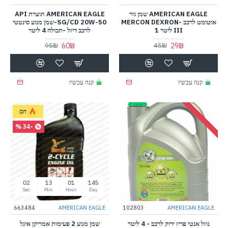
AMERICAN EAGLE שמן גיר
AMERICAN EAGLE תוצרת API
אוטומט לרכב MERCON DEXRON-
SG/CD 20W-50-שמן מנוע סינטטי
III ליטר 1
לרכב דיזל -תכולה 4 ליטר
60₪
29₪
95₪
45₪
קנה עכשיו
קנה עכשיו
חם
-34 %
01
13
01
145
Sec
Min
Hour
Day
663484
AMERICAN EAGLE
102803
AMERICAN EAGLE
נוזל אנטי פריז ירוק לרכב - 4 ליטר
שמן מנוע 2 פעימות אמריקן איגל