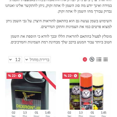
במידה ואינך יודע מה סוג השמן לו אתה זקוק, ניתן להתקשר אלינו ואנחנו
נבדוק עבורך מהו השמן לו אתה זקוק.
השימוש בשמן נעשה גם הוא בהתאם להוראות היצרן. על גבי השמן ניתן
למצוא פרטים כמו את הצמיגות והתקן הנדרשים.
מומלץ לפעול בהתאם להוראות הללו ובכך לוודא כי הוספת את השמן
הטוב ביותר עבור המנוע ברכב שלך מבחינת רמת הצמיגות והמרכיבים
.
0
-22 %
-22 %
01
13
01
145
01
13
01
145
Sec
Min
Hour
Day
Sec
Min
Hour
Day