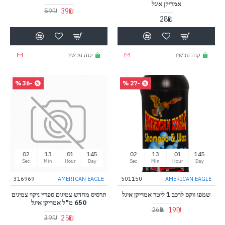
אמריקן איגל
39₪
59₪
28₪
קנה עכשיו
קנה עכשיו
-36 %
-27 %
01
13
01
145
01
13
01
145
Sec
Min
Hour
Day
Sec
Min
Hour
Day
316969
AMERICAN EAGLE
501150
AMERICAN EAGLE
שמפו ווקס לרכב 1 ליטר אמריקן איגל
תרסיס מחדש צמיגים ספריי ניקוי צמיגים
650 מ"ל אמריקן איגל
19₪
26₪
25₪
39₪