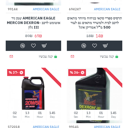
99144
AMERICAN EAGLE
694247
AMERICAN EAGLE
תרסיס ספריי סקאי בניחוח מיוחד מתאים
AMERICAN EAGLE שמן גיר
לרכב לבית ולמשרד מתאים גם לעור
אוטומט לרכב MERCON DEXRON-
500 מ"ל אמריקן איגל
III גלון
69₪
14₪
89₪
18₪
קנה עכשיו
קנה עכשיו
-37 %
-36 %
01
13
01
145
01
13
01
145
Sec
Min
Hour
Day
Sec
Min
Hour
Day
572018
AMERICAN EAGLE
99141
AMERICAN EAGLE