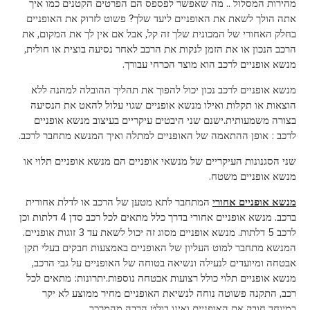
מהירות המסלול .. מה שאפשר לפספס הם הפרטים הקטנים כמו איך
אתה הולך לשאת את האופניים ליעד שלך? פשוט לזרוק את האופניים
בחלק האחורי של המכונית שלך זה קל, אבל אם אין לך את המקום, את
הרכב הנכון או את הזמן לנקות את הרכב לאחר נסיעה בוצית או חולית,
מנשא אופניים לרכב הוא מוצר הכרחי עבורך.
מנשא אופניים לרכב נכון יכול להפוך את תהליך ההובלה למהנה ללא
הוצאות או תקלות ואילו מנשא אופניים שגוי עלול להאט את הנסיעה
בצורה משמעותית.ישנם שני היבטים עיקריים בעיצוב מנשא אופניים
לרכב : אופן ההתאמה של האופניים למתלה ואיך המנשא מתחבר לרכב.
שני הסגנונות העיקריים של מנשאי אופניים הם מנשא אופניים תלוי או
מנשא אופניים משטח.
מנשא אופניים אחורי
המתחבר לתא מטען של הרכב או לדלת אחורית
ברכב. מנשא אופניים אחורי בדרך כלל מתאים לכל רכב סדן 4 דלתות וכן
לרכב 5 דלתות. מנשא אופניים מסוג זה יכול לשאת עד 3 זוגות אופניים.
המנשא מתחבר למוט העליון של האופניים באמצעות חבקים בעלי תקן
אבטחה ומיועדים לנעילה ונשיאה בטוחה של האופניים על גבי הרכב,
מנשא אופניים תלוי כולל רצועות אבטחה נוספות.יתרונות: מתאים לכל
רכב, התקנה פשוטה נוחה לנשיאת האופניים מחיר ממוצע לא יקר
במיוחד חובק את האופניים ואינו בולט הרבה מהמרכב.