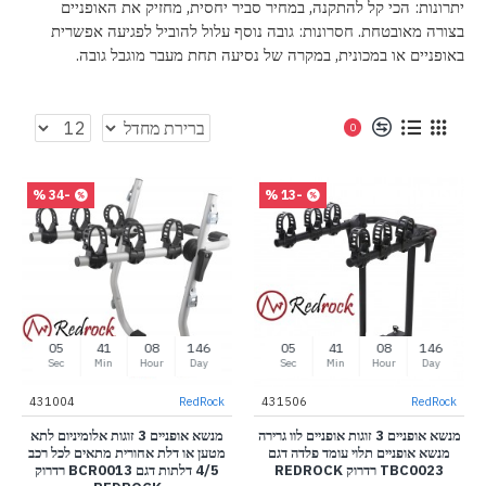
יתרונות: הכי קל להתקנה, במחיר סביר יחסית, מחזיק את האופניים
בצורה מאובטחת. חסרונות: גובה נוסף עלול להוביל לפגיעה אפשרית
באופניים או במכונית, במקרה של נסיעה תחת מעבר מוגבל גובה.
0
-34 %
-13 %
04
41
08
146
04
41
08
146
Sec
Min
Hour
Day
Sec
Min
Hour
Day
431004
RedRock
431506
RedRock
מנשא אופניים 3 זוגות אופניים לוו גרירה
מנשא אופניים 3 זוגות אלומיניום לתא
מנשא אופניים תלוי עומד פלדה דגם
מטען או דלת אחורית מתאים לכל רכב
TBC0023 רדרוק REDROCK
4/5 דלתות דגם BCR0013 רדרוק