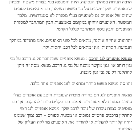
הרבה תנודות במהלך הנסיעה. היות והמנשא בנוי בצורת משטח ומכיוון
שהאופניים שלך יושבים על גבי משטח נשיאה, הם מתאימים לסוגים
שונים של אופניים גם לאופניים בעלי מסגרת לא סטנדרטית. מלבד
המשטח, האופניים יוחזקו במקומם באמצעות חבק המתחבר למסגרת
האופניים וחבק נוסף המתחבר לגלגל הקדמי.
יתרונות: אחיזה איתנה, מתאים לכל סוגי האופניים. אינו מתנדנד במהלך
הנסיעה. חסרונות: אינו מתאים לכל רכב, יחסית יקר.
מנשא אופניים לגג הרכב
. : מנשא אופניים שמתחבר על גג הרכב על גבי
גגון רוחב או גגון מקשר מובנה על גבי גג הרכב. מנשא מסוג זה ניתן
להתקנה רק על גבי גגון מובנה.
זהו סוג מנשא פשוט ביותר ומתאים לזוג אופניים אחד בלבד.
מנשא אופניים לגג הם בחירה מוכרת שעובדת היטב עם אופניים בעלי
עיצוב מסגרת לא מסורתיים. אמנם הם הקלים ביותר להתקנה, אך הם
מוסיפים כמות ניכרת של גובה לרכב שלך. מנשא אופניים לגג רצוי
להתקין ברכבים פרטיים נמוכים או מכונית ספורט – רכב נמוך שממנו
יהיה קל יותר להעלות או להוריד את האופניים מחלקה העליון של
המכונית.