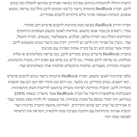
החברה החלה להתמחות בתחום מערכת נשיאה ואביזרים שהוקצו להובלה כמו גגונים
לרכב. חברת RedRock מתמחה בייצור כל סוגי הגגונים לרכב כולל גגוני עריסה, מנשא
אופנים, קשתות העמסה וארגזי כלים מיוחדים לרכבים מסחריים.
חברת רדרוק RedRock מציעה מגוון פתרונות לרכבים פרטיים רכב מסחרי,
טנדר, ג'יפאים וכן עבור אנשי מקצוע. פתרונות לאנשי מקצוע העוסקים בתחומים
המחייבים הובלה כמו חברות טלפון, קבלנים, אינסטלטור, טכנאים ,חברת חשמל,
ועוד.. כיצרן של אביזרי חוץ לרכב יש לרדרוק יתרון טוב בייצור גגונים ומנשאים לרכב.
חברה אשר שמים דגש רב על בקרת איכות קפדנית עם מוניטין!
בחברת RedRock מייצרים גגונים מקוריים לרכב, גגוני עריסה מאלומיניום או פלדה
מגולוונת, גגוו עריסה לרכב מסחרי, גגון לג'יפ, גגון טרפז עם מסיט רוח, מוטות מתכווננים,
תושבות מקוריות, מעצורים, סולמות מתקפלים וסולמות אורך מאלומיניום ועוד..
מלבד פתרונות לאנשי מקצוע, חברת RedRock מתמחה בייצור גגונים לרכבים פרטיים
, תאי חפצים, גגונים מקוריים, גגון מקשר, גגון רוחב וגגון מקורי לפי דגם רכב עם תושבות
מקוריות לרכב. החברה מחוייבת לפיתוח מוצריה בהתאם לדרישות השוק והתפתחות
הטכנולוגיה פילוסופיית הייצור של חברת RedRock אשר מיוצרת בגאווה 100%
בטייוואן, היה תמיד מבוסס על איכות ובטיחות, מה שאפשר לה להיות ספק מוסמך עבור
קו אביזרים של יצרני רכב שונים ויוקרתיים. לאחרונה,אימצה החברה מדיניות ייצור
תומכת אנרגיה מתחדשת עם התקנת מערכת פוטו-וולטאית, המראה את רגישותה
לסביבה טובה יותר.