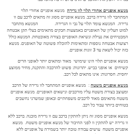
מנשא אופניים אחורי תלוי לוו גרירה
מנשא אופניים אחורי תלוי
המתחבר לוו גרירה ברכב. מנשא אופניים מסוג זה מתאים לרכב עם וו
גרירה. המנשא עומד תלוי על גבי וו הגרירה. המנשא מתחבר
למוט העליון של האופניים באמצעות חבקים מתאימים בעלי תקן אבטחה
המבטיחים את נעילת ונשיאת האופניים בצורה מאובטחת. המנשא כולל
רצועות אבטחה נוספות ומתאימות להובלה פשוטה של האופנים. מנשא
כזה יכול לשאת עד 3 זוגות אופניים.
מנשא אופניים תלוי הינו שימושי מאוד ומתאים יותר לאופני הרים
קשיחים או אופני כביש. יתרונות: פשוט להרכבה והתקנה, מחיר ממוצע
יחסית. חסרונות: אינו מתאים לכל רכב.
מנשא אופניים משטח
: מנשא אופניים המתחבר לוו גרירה של הרכב
ומעוצב בצורת משטח עליו מורכבים ונישאים האופניים. מנשא אופניים
משטח מתאימם מאוד לרכבים משפחתיים ובאופן שמשרני נחשבים
בטוחים ביותר עבור כל רכב.
מנשא אופניים מסוג זה ניתן להתקין ברכב עם וו גרירה מובנה. ברכב ללא
וו גרירה יש להתקין וו לפני החיבור של מנשא אופניים משטח. מנשא
אופניים משטח עושים עבודה טובה יותר בשמירה על אופניים ללא