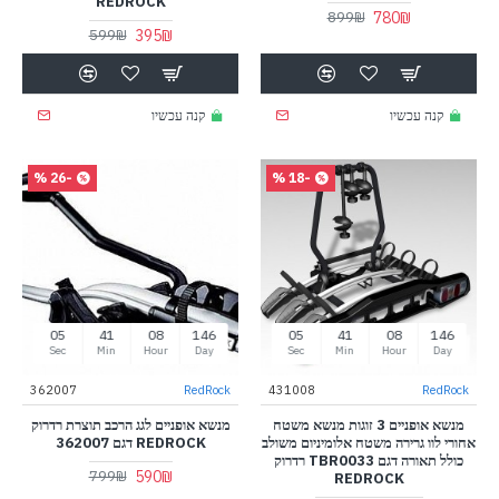
REDROCK
780₪
899₪
395₪
599₪
קנה עכשיו
קנה עכשיו
-26 %
-18 %
04
41
08
146
04
41
08
146
Sec
Min
Hour
Day
Sec
Min
Hour
Day
362007
RedRock
431008
RedRock
מנשא אופניים 3 זוגות מנשא משטח
מנשא אופניים לגג הרכב תוצרת רדרוק
אחורי לוו גרירה משטח אלומיניום משולב
REDROCK דגם 362007
כולל תאורה דגם TBR0033 רדרוק
590₪
799₪
REDROCK