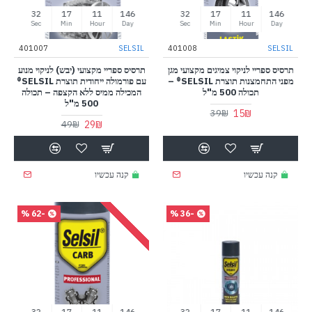
31
17
11
146
31
17
11
146
Sec
Min
Hour
Day
Sec
Min
Hour
Day
401007
SELSIL
401008
SELSIL
תרסיס ספריי לניקוי צמיגים מקצועי מגן
תרסיס ספריי מקצועי (יבש) לניקוי מנוע
מפני התחמצנות תוצרת SELSIL® –
עם פורמולה ייחודית תוצרת SELSIL®
תכולה 500 מ"ל
המכילה ממיס ללא הקצפה – תכולה
500 מ"ל
15₪
39₪
29₪
49₪
קנה עכשיו
קנה עכשיו
-62 %
-36 %
31
17
11
146
31
17
11
146