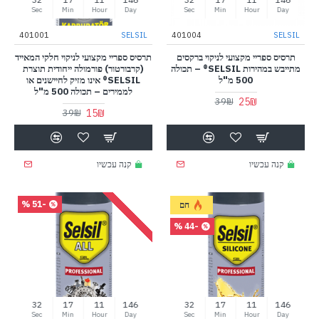
Sec
Min
Hour
Day
Sec
Min
Hour
Day
401001
SELSIL
401004
SELSIL
תרסיס ספריי מקצועי לניקוי ברקסים
תרסיס ספריי מקצועי לניקוי חלקי המאייד
מתייבש במהירות SELSIL® – תכולה
(קרבורטור) פורמולה ייחודית תוצרת
500 מ"ל
SELSIL® אינו מזיק לחיישנים או
לממירים – תכולה 500 מ"ל
25₪
39₪
15₪
39₪
קנה עכשיו
קנה עכשיו
-51 %
חם
-44 %
31
17
11
146
31
17
11
146
Sec
Min
Hour
Day
Sec
Min
Hour
Day