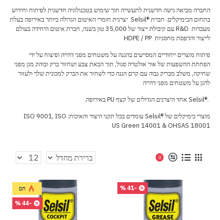
החברה מביאה גישה חדשנית לתעשייה תוך שימוש בטכנולוגיה חדשנית לפיתוח וחידוש
בתחום הכימיקלים. חברת
Selsil®
יצרנית חומרי האיטום הגדולה ביותר באירופה בעלת
מעבדות
R&D
עם קיבולת ייצור של 35,000 טון בשנה, חברת איטום היחידה בעולם
לייצור והדפסת מחסניות
HDPE / PP
פיתוח מוצרים ייחודיים ה
מס
ייעים בהגנה על משטחים מפני דהייה ופיצוח על ידי
הפחתת ההשפעות של אור אולטרה סגול, תוך הבאת צבע ושחזור ברק ובוהק מגן מפני
שחיקה, משלב מבריק גבוה עם קרם הגנה כדי לשחזר את הברק למכונית שלך ולעזור
להגן על משטחים מפני דהייה
.
Selsil®
אחד היצרנים הגדולים של קצף
PU
באירופה.
מוצרי כימיקלים של
Selsil®
עומדים בכל תקני היצור והאיכות:
ISO 9001, ISO
US Green
14001 & OHSAS 18001
0
-41 %
חם
-44 %