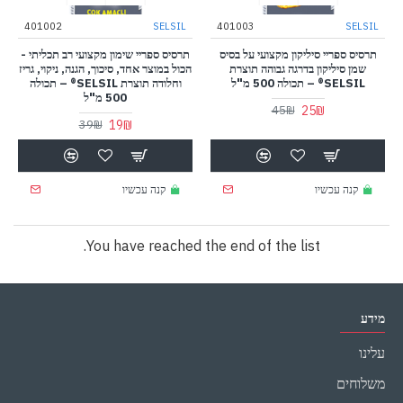
401002
SELSIL
401003
SELSIL
תרסיס ספריי סיליקון מקצועי על בסיס
תרסיס ספריי שימון מקצועי רב תכליתי -
שמן סיליקון בדרגה גבוהה תוצרת
הכול במוצר אחד, סיכוך, הגנה, ניקוי, גריז
SELSIL® – תכולה 500 מ"ל
וחלודה תוצרת SELSIL® – תכולה
500 מ"ל
25₪
45₪
19₪
39₪
קנה עכשיו
קנה עכשיו
You have reached the end of the list.
מידע
עלינו
משלוחים