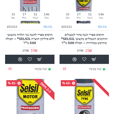
31
17
11
146
31
17
11
146
Sec
Min
Hour
Day
Sec
Min
Hour
Day
401013
SELSIL
401011
SELSIL
תרסיס ספריי הגנה בהיר למעגלים
תרסיס ספריי להגנה נגד חלודה מקצועי
והתקנים חשמליים מקצועי SELSIL®
ללא סיליקון תוצרת SELSIL® – תכולה
מתייבש במהירות – תכולה 500 מ"ל
500 מ"ל
19₪
25₪
27₪
39₪
קנה עכשיו
קנה עכשיו
-41 %
-62 %
-
3
D
A
Y
2
S