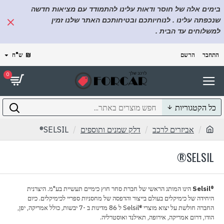
בימים אלה של חוסר ודאות עלינו להתמודד עם מציאות חדשה
שנכפתה עלינו . לנוחיותכם ובטיחותכם האתר שלנו זמין
למשלוחים עד הבית .
התחבר
הרשם
₪
ש"ח
0
כל הקטגוריות
אביזרים לרכב
דלק שמנים ותוספים
SELSIL®
SELSIL®
Selsil®
הינו המותג הראשי של חברת סחר חוץ כימיים תעשיית בע"מ. היצרנית
היחידה של כימיקלים בעולם בייצור והדפסה של מחסניות ספריי לכימיקלים. כיום
החברה חולשת על יצוא מוצרי
Selsil®
ל 86 מדינות ב -7 יבשות, כולל אמריקה, יפן,
הודו, דרום אמריקה, אירופה, תאילנד ואוסטרליה.