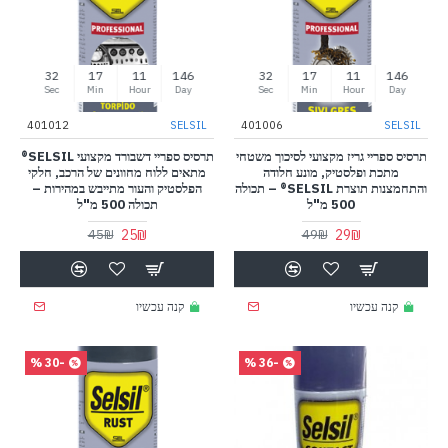
31
17
11
146
31
17
11
146
Sec
Min
Hour
Day
Sec
Min
Hour
Day
401012
SELSIL
401006
SELSIL
תרסיס ספריי גריז מקצועי לסיכוך משטחי
תרסיס ספריי דשבורד מקצועי SELSIL®
מתכת ופלסטיק, מונע חלודה
מתאים ללוח מחוונים של הרכב, חלקי
והתחמצנות תוצרת SELSIL® – תכולה
הפלסטיק והעור מתייבש במהירות –
500 מ"ל
תכולה 500 מ"ל
25₪
29₪
45₪
49₪
קנה עכשיו
קנה עכשיו
-30 %
-36 %