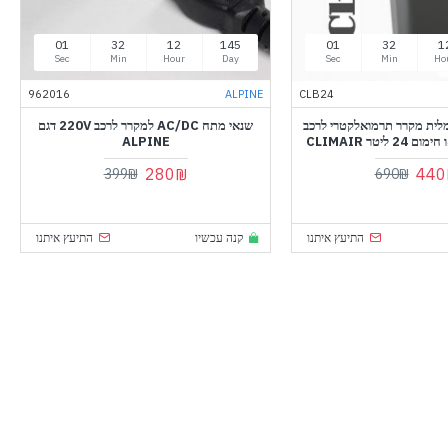
60
31
12
145
60
31
1
Sec
Min
Hour
Day
Sec
Min
Ho
962016
ALPINE
CLB24
מלית מקרר תרמואלקטרי לרכב
שנאי מתח AC/DC למקרר לרכב 220V דגם
ליטר CLIMAIR
ALPINE
280₪
440
399₪
690₪
התיעץ איתנו
קנה עכשיו
התיעץ איתנו