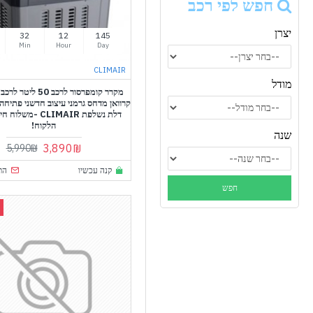
חפש לפי רכב
יצרן
31
12
145
Min
Hour
Day
CLIMAIR
מודל
מקרר קומפרסור לרכב 50
קרוואן מדחס גרמני עיצוב חדשני פתיחה 
דלת נשלפת CLIMAIR -מ
הלקוח!
שנה
3,890₪
5,990₪
קנה עכשיו
הת