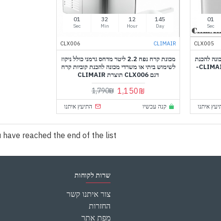
60
31
12
145
60
Sec
Min
Hour
Day
Sec
CLX006
CLIMAIR
CLX005
ונה להכנת
מכונת קרח נפח 2.2 ליטר מדחס גרמני כולל ניקוז
קוביות קרח דגם CLX005 תוצרת CLIMAIR-
לשימוש ביתי או משרדי מכונה להכנת קוביות קרח
דגם CLX006 תוצרת CLIMAIR
1,150₪
1,790₪
יעץ איתנו
קנה עכשיו
התיעץ איתנו
 have reached the end of the list.
שרות לקוחות
צור איתנו קשר
החזרות
מפת אתר