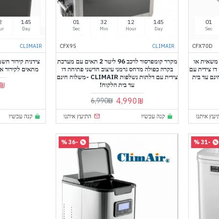
2
145
60
31
12
145
60
ur
Day
Sec
Min
Hour
Day
Sec
CLIMAIR
CFX95
CLIMAIR
CFX70D
 ליטר לרכב משאית או
מקרר קומפרסור לרכב 96 ליטר 2 תאים עם מערכת
צידנית קירור חש
דו צידית עם
בקרה כפולה מדחס גרמני עיצוב חדשני פתיחה דו
מתאים לקירור או חימום 24 
C -משלוח חינם עד בית
צידית עם דלתות נשלפות CLIMAIR -משלוח חינם
₪
עד בית הלקוח!
4,990₪
6,990₪
יעץ איתנו
קנה עכשיו
התיעץ איתנו
קנה עכשיו
-36 %
-31 %