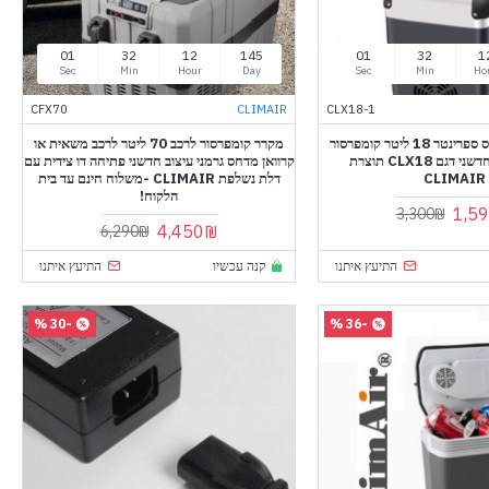
60
31
12
145
60
31
1
Sec
Min
Hour
Day
Sec
Min
Ho
CFX70
CLIMAIR
CLX18-1
מקרר לרכב מרצדס ספרינטר 18 ליטר קומפרסור
מקרר קומפרסור לרכב 70 ליטר לרכב משאית או
גרמני בעיצוב חדשני דגם CLX18 תוצרת
קרוואן מדחס גרמני עיצוב חדשני פתיחה דו צידית עם
CLIMAIR
דלת נשלפת CLIMAIR -משלוח חינם עד בית
הלקוח!
1,5
3,300₪
4,450₪
6,290₪
התיעץ איתנו
קנה עכשיו
התיעץ איתנו
-30 %
-36 %