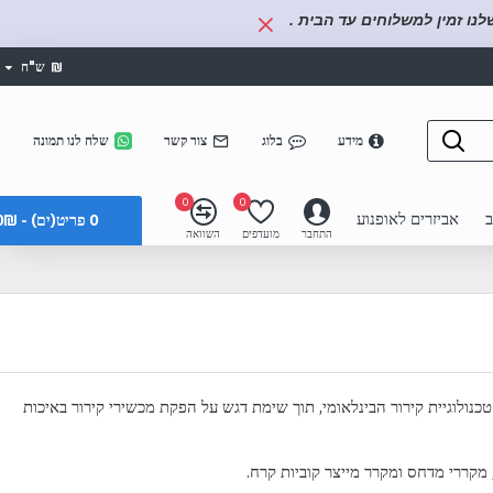
נו זמין למשלוחים עד הבית .
₪
ש"ח
מידע
בלוג
צור קשר
שלח לנו תמונה
0
0
ב
אביזרים לאופנוע
0 פריט(ים) - 0₪
התחבר
מועדפים
השוואה
לוגיית קירור הבינלאומי, תוך שימת דגש על הפקת מכשירי קירור באיכות
, מקררי מדחס ומקרר מייצר קוביות קרח.