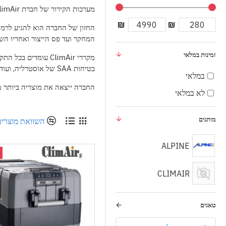
מערכות הקירור של חברת
limAir
₪
₪
החזון של החברה הוא להגיע לרמת
המחקר ועד פס הייצור ואחריו השיו
זמינות במלאי
מקררי
ClimAir
עומדים בכל התקנ
בטיחות
SAA
של אוסטרליה, ועוד.
במלאי
החברה ייצאה את מוצריה ביותר מ -60 מדינות, בהצלחה רבה ואף הקימה יחסי שיתוף פעולה עם כמה מחברות ההפצה המפורסמות בעולם, כגון וולמארט 
לא במלאי
מותגים
השוואת מוצרים
ALPINE
CLIMAIR
טאגים