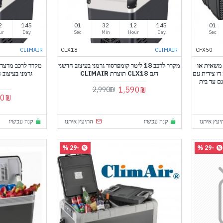
2
145
60
31
12
145
60
ur
Day
Sec
Min
Hour
Day
Sec
CLIMAIR
CLX18
CLIMAIR
CFX50
 ליטר לרכב משאית או
מקרר לרכב 18 ליטר קומפרסור גרמני בעיצוב חדשני
דו צידית עם
דגם CLX18 תוצרת CLIMAIR
שלוח חינם עד בית
1,590₪
2,990₪
90₪
יעץ איתנו
קנה עכשיו
התיעץ איתנו
קנה עכשיו
-29 %
-29 %