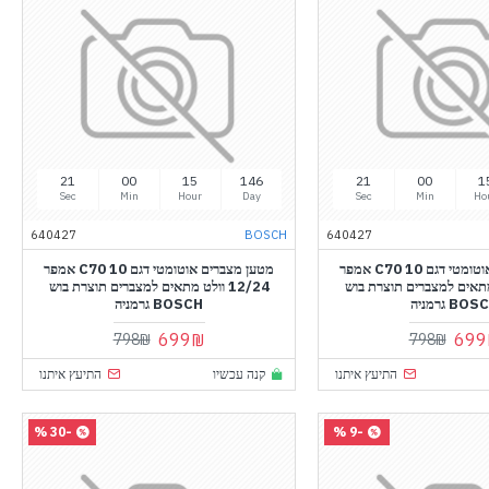
20
00
15
146
20
00
1
Sec
Min
Hour
Day
Sec
Min
Ho
640427
BOSCH
640427
מטען מצברים אוטומטי דגם C70 10 אמפר
מטען מצברים אוטומטי דגם C70 10 אמפר
ולט מתאים למצברים תוצרת בוש
12/24 וולט מתאים למצברים תוצרת בוש
BO גרמניה
BOSCH גרמניה
699₪
699
798₪
798₪
התיעץ איתנו
קנה עכשיו
התיעץ איתנו
-30 %
-9 %