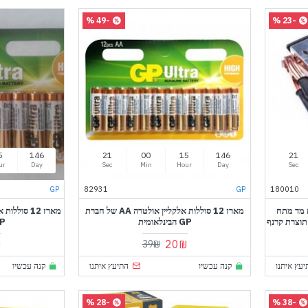
-49 %
-23 %
5
146
20
00
15
146
20
ur
Day
Sec
Min
Hour
Day
Sec
GP
82931
GP
180010
10 אמפר עם מד מתח
מארז 12 סוללות אלקליין אולטרה AA של חברת
GP הבינלאומית
GP הבי
₪
20₪
39₪
יעץ איתנו
קנה עכשיו
התיעץ איתנו
קנה עכשיו
-28 %
-38 %