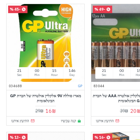
-45 %
-49 %
20
00
15
146
20
00
1
Sec
Min
Hour
Day
Sec
Min
Ho
034688
GP
83044
מארז 12 סוללות אלקליין אולטרה AAA של חברת
מארז סוללה 9V אלקליין אולטרה של חברת GP
נלאומית
הבינלאומית
16₪
20
29₪
39₪
התיעץ איתנו
קנה עכשיו
התיעץ איתנו
-13 %
-16 %