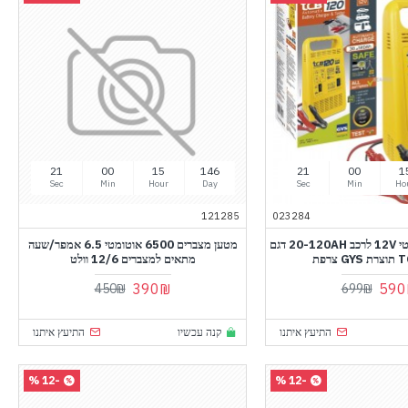
20
00
15
146
20
00
1
Sec
Min
Hour
Day
Sec
Min
Ho
121285
023284
מטען מצבר אוטומטי 12V לרכב 20-120AH דגם
מטען מצברים 6500 אוטומטי 6.5 אמפר/שעה
צרפת
מתאים למצברים 12/6 וולט
390₪
590
450₪
699₪
התיעץ איתנו
קנה עכשיו
התיעץ איתנו
-12 %
-12 %