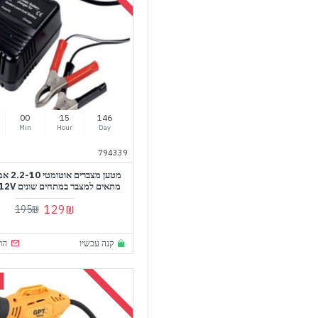
00
15
146
Min
Hour
Day
794339
מטען מצבר
מתאים למצבר במתחים שונים 2V/6V/12V
129₪
195₪
קנה עכשיו
הת