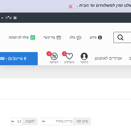
נו זמין למשלוחים עד הבית .
₪
ש"ח
מידע
בלוג
צור קשר
שלח לנו תמונה
0
0
ב
אביזרים לאופנוע
0 פריט(ים) - 0₪
התחבר
מועדפים
השוואה
סינון לפי:
להצגה: