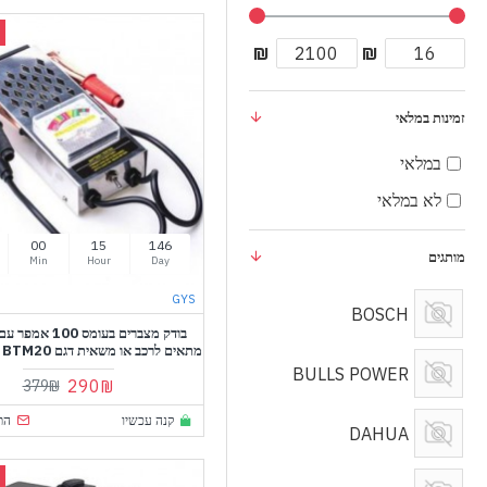
₪
₪
זמינות במלאי
במלאי
לא במלאי
00
15
146
מותגים
Min
Hour
Day
GYS
BOSCH
בודק מצברים בעומס 0
מתאים לרכב או משאית דגם BTM20 תוצרת קרנף
BULLS POWER
290₪
379₪
קנה עכשיו
הת
DAHUA