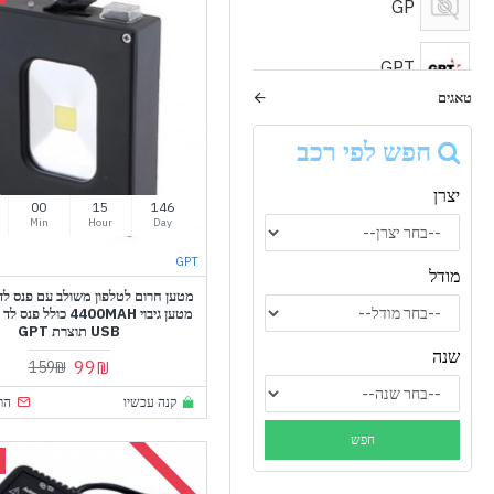
GP
GPT
טאגים
GYS
חפש לפי רכב
יצרן
00
15
146
Min
Hour
Day
GPT
מודל
מטען גיבוי 4400MAH כולל
USB תוצרת GPT
שנה
99₪
159₪
קנה עכשיו
הת