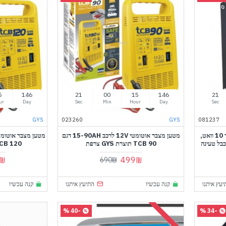
5
146
20
00
15
146
20
ur
Day
Sec
Min
Hour
Day
Sec
GYS
023260
GYS
081237
מטען חרום לטלפון משולב עם פנס לד 10 וואט,
מטען מצבר אוטומטי 12V לרכב 15-90AH דגם
 פנס לד כבל טעינה
TCB 90 תוצרת GYS צרפת
TCB 120 תוצרת GYS 
₪
499₪
690₪
יעץ איתנו
קנה עכשיו
התיעץ איתנו
קנה עכשיו
-40 %
-34 %