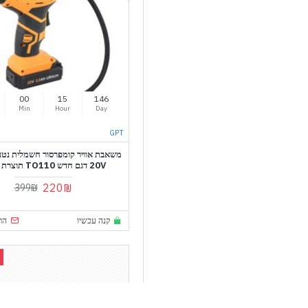
00
15
146
Min
Hour
Day
GPT
משאבת אוויר קומפרסור חשמלית נטע
20V דגם חדש TO110 תוצרת GPT
220₪
399₪
קנה עכשיו
הת