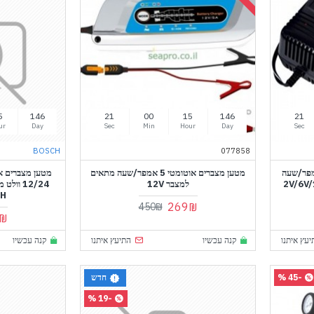
5
146
20
00
15
146
20
ur
Day
Sec
Min
Hour
Day
Sec
BOSCH
077858
ים אוטומטי 2.2-10 אמפר/שעה
מטען מצברים אוטומטי 5 אמפר/שעה מתאים
למצבר 12V
12/24 ו
SCH
269₪
450₪
₪
יעץ איתנו
קנה עכשיו
התיעץ איתנו
קנה עכשיו
-45 %
חדש
-19 %