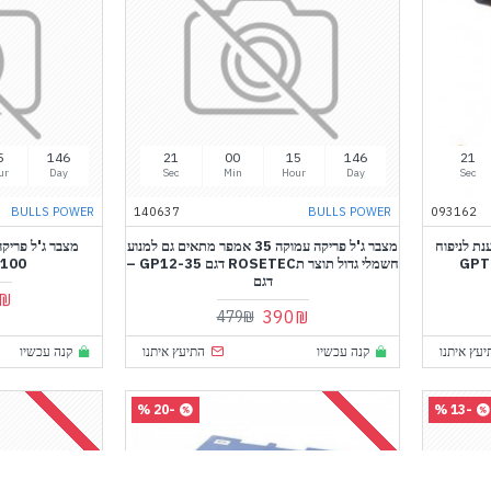
5
146
21
00
15
146
21
ur
Day
Sec
Min
Hour
Day
Sec
BULLS POWER
140637
BULLS POWER
093162
נת לניפוח
מצבר ג'ל פריקה עמוקה 35 אמפר מתאים גם למנוע
חשמלי גדול תוצר תROSETEC דגם GP12-35 –
2-100
דגם
₪
390₪
479₪
יעץ איתנו
קנה עכשיו
התיעץ איתנו
קנה עכשיו
-20 %
-13 %