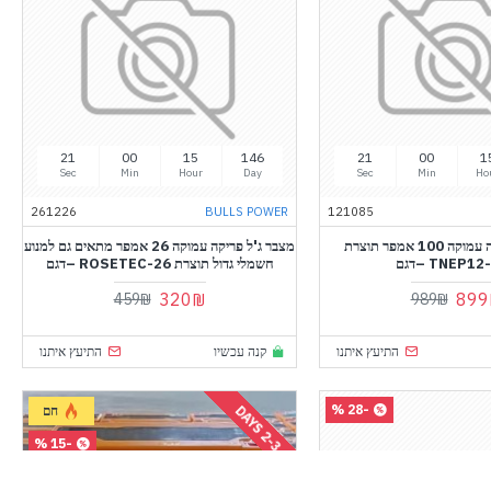
21
00
15
146
21
00
1
Sec
Min
Hour
Day
Sec
Min
Ho
261226
BULLS POWER
121085
מצבר ג'ל פריקה עמוקה 100 אמפר תוצרת
מצבר ג'ל פריקה עמוקה 26 אמפר מתאים גם למנוע
TNEP1 –דגם
חשמלי גדול תוצרת ROSETEC-26 –דגם
320₪
899
459₪
989₪
התיעץ איתנו
קנה עכשיו
התיעץ איתנו
-28 %
-
3
D
A
Y
חם
2
S
-15 %