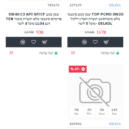
785673
107129
DELKOL
TOP PCMO 0W20 שמן מנוע סינטטי
שמן מנוע 5W40 C3 API SP/CF
מלא מוטורסינט תוצרת הארץ דלקול
פרימיום סינטטי מלא תוצרת מוטור TEN
DELKOL -מיכל 5 ליטר
דגם LL04 מיכל 4 ליטר
90₪
167₪
139₪
196₪
קנה עכשיו
קנה עכשיו
-47 %
03
20
06
143
Sec
Min
Hour
Day
400906
DELKOL