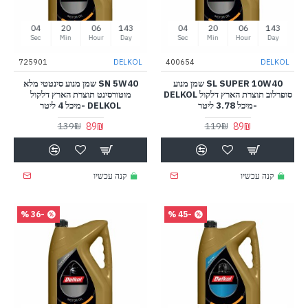
03
20
06
143
03
20
06
143
Sec
Min
Hour
Day
Sec
Min
Hour
Day
725901
DELKOL
400654
DELKOL
SL SUPER 10W40 שמן מנוע
SN 5W40 שמן מנוע סינטטי מלא
סופרלוב תוצרת הארץ דלקול DELKOL
מוטורסינט תוצרת הארץ דלקול
-מיכל 3.78 ליטר
DELKOL -מיכל 4 ליטר
89₪
89₪
139₪
119₪
קנה עכשיו
קנה עכשיו
-36 %
-45 %