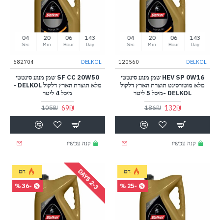
03
20
06
143
03
20
06
143
Sec
Min
Hour
Day
Sec
Min
Hour
Day
682704
DELKOL
120560
DELKOL
HEV SP 0W16 שמן מנוע סינטטי
SF CC 20W50 שמן מנוע סינטטי
מלא מוטורסינט תוצרת הארץ דלקול
מלא תוצרת הארץ דלקול DELKOL -
DELKOL -מיכל 5 ליטר
מיכל 4 ליטר
69₪
132₪
105₪
186₪
קנה עכשיו
קנה עכשיו
-
3
D
A
Y
חם
חם
2
S
-36 %
-25 %