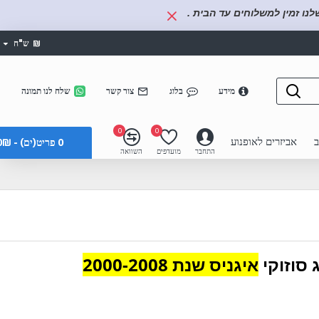
נו זמין למשלוחים עד הבית .
₪
ש"ח
מידע
בלוג
צור קשר
שלח לנו תמונה
0
0
ב
אביזרים לאופנוע
0 פריט(ים) - 0₪
התחבר
מועדפים
השוואה
 סוזוקי
איגניס שנת 2000-2008