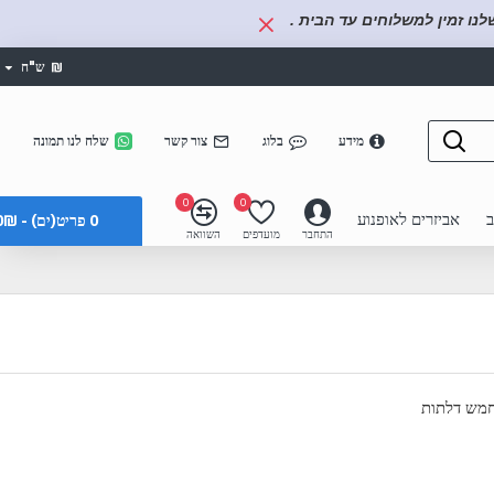
נו זמין למשלוחים עד הבית .
₪
ש"ח
מידע
בלוג
צור קשר
שלח לנו תמונה
0
0
ב
אביזרים לאופנוע
0 פריט(ים) - 0₪
התחבר
מועדפים
השוואה