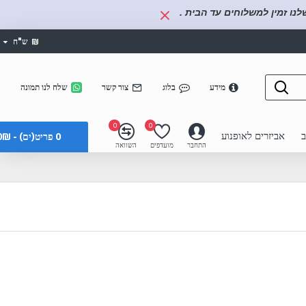
נו זמין למשלוחים עד הבית .
₪
ש"ח
מידע
בלוג
צור קשר
שלח לנו תמונה
0
0
ב
אביזרים לאופנוע
0 פריט(ים) - 0₪
התחבר
מועדפים
השוואה