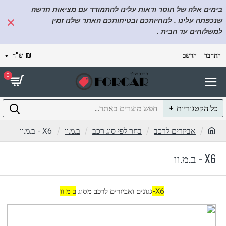
בימים אלה של חוסר ודאות עלינו להתמודד עם מציאות חדשה
שנכפתה עלינו . לנוחיותכם ובטיחותכם האתר שלנו זמין
למשלוחים עד הבית .
התחבר
הרשם
₪
ש"ח
0
כל הקטגוריות
אביזרים לרכב
בחר לפי סוג רכב
ב.מ.וו
X6 - ב.מ.וו
X6 - ב.מ.וו
X6-
גגונים ואביזרים לרכב מסוג
ב מ וו