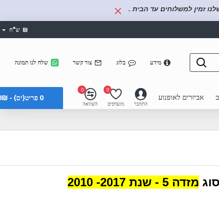
נו זמין למשלוחים עד הבית .
₪
ש"ח
מידע
בלוג
צור קשר
שלח לנו תמונה
0
0
ב
אביזרים לאופנוע
0 פריט(ים) - 0₪
התחבר
מועדפים
השוואה
סוג
מזדה 5 - שנת 2017- 2010