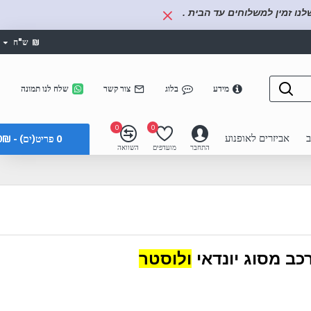
נו זמין למשלוחים עד הבית .
₪
ש"ח
מידע
בלוג
צור קשר
שלח לנו תמונה
0
0
ב
אביזרים לאופנוע
0 פריט(ים) - 0₪
התחבר
מועדפים
השוואה
רכב מסוג יונדאי
ולוסטר