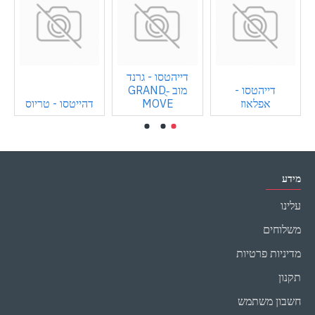
דייהטסו - גרנד
דייהטסו -
מוב -ֻGRAND
אפלאוז
MOVE
דהייטסו - טריוס
מידע
עלינו
משלוחים
מדיניות פרטיות
תקנון
חשבון משתמש