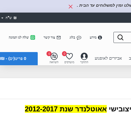
נו זמין למשלוחים עד הבית .
₪
ש"ח
מידע
בלוג
צור קשר
שלח לנו תמונה
0
0
ב
אביזרים לאופנוע
0 פריט(ים) - 0₪
התחבר
מועדפים
השוואה
יצובישי
אאוטלנדר שנת 2012-2017