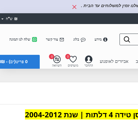
נו זמין למשלוחים עד הבית .
₪
ש"ח
מידע
בלוג
צור קשר
שלח לנו תמונה
0
0
ב
אביזרים לאופנוע
0 פריט(ים) - 0₪
התחבר
מועדפים
השוואה
ה 4 דלתות | שנת 2004-2012